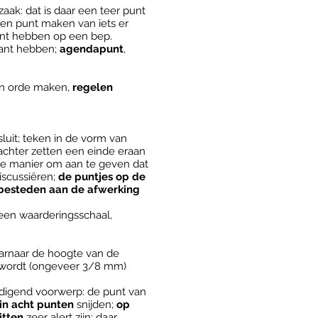
 zaak: dat is daar een teer punt
 een punt maken van iets er
unt hebben op een bep.
 kant hebben;
agendapunt
,
 in orde maken,
regelen
sluit; teken in de vorm van
achter zetten een einde eraan
e manier om aan te geven dat
discussiëren;
de puntjes op de
rg besteden aan de afwerking
 een waarderingsschaal,
aarnaar de hoogte van de
d wordt (ongeveer 3/8 mm)
ndigend voorwerp: de punt van
 in acht punten
snijden;
op
itten
zeer alert zijn; daar