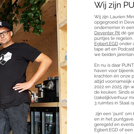
Wij zijn P
Wij zijn Laurien M
opgegroeid in Deven
ondernemer in een 
Deventer Pit
dé gas
puntjes te regelen.
Egbert.EGD
onder 
tape art en Podcas
we beiden jarenlan
En nu is daar PUNT 
haven voor bijeenk
krachten én onze p
altijd voornamelij
2022 en 2025 zijn 
de keuken. Sinds e
(zakelijk)verhuur 
3 ruimtes in Staal 
zijn een 'punt' om
en in het puntgav
geregeld en event
Egbert.EGD of een an