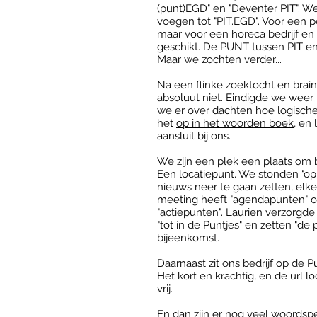
(punt)EGD" en "Deventer PIT". W
voegen tot "PIT.EGD". Voor een
p
maar voor een horeca bedrijf en 
geschikt. De PUNT tussen PIT e
Maar we zochten verder...
Na een flinke
zoektocht
en brain
absoluut niet. Eindigde we weer 
we er over dachten hoe logisch
het
op in het woorden boek
, en
aansluit bij ons.
We zijn een plek een plaats om
Een locatiepunt
. We stonden "op
nieuws neer te gaan zetten, elk
meeting heeft "agendapunten" o
"
actiepunten"
. Laurien verzorgde 
"tot in de Puntjes" en zetten "de 
bijeenkomst.
Daarnaast zit ons bedrijf op de 
Het kort en krachtig, en de url l
vrij.
En dan zijn er nog veel woordspe