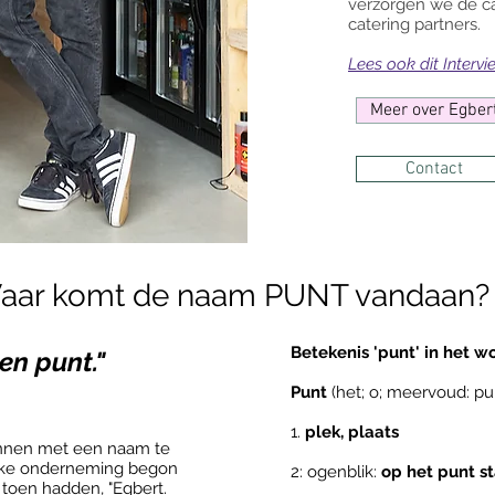
verzorgen
we de ca
catering partners.
Lees ook dit Interv
Meer over Egber
Contact
aar komt de naam PUNT vandaan?
Betekenis 'punt' in het 
een punt."
Punt
(het; o; meervoud: pu
1.
plek, plaats
nnen met een naam te
jke onderneming begon
2: ogenblik:
op het punt s
 toen hadden, "Egbert.