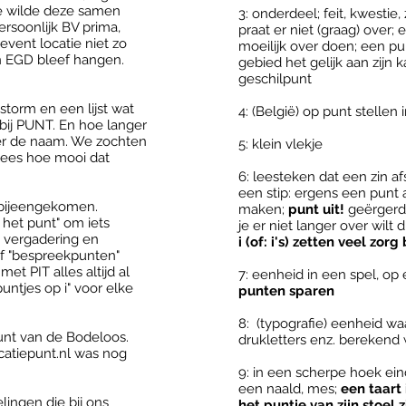
e wilde
deze samen
3: onderdeel; feit, kwestie,
ersoonlijk
BV prima,
praat er niet (graag) over;
event locatie niet zo
moeilijk over doen; een p
n EGD bleef hangen.
gebied het gelijk aan zijn
geschilpunt
storm en een lijst wat
4: (België) op punt stellen
bij PUNT. En hoe langer
er de naam. We zochten
5: klein vlekje
 lees hoe mooi dat
6: leesteken dat een zin af
een stip: ergens een punt 
 bijeengekomen
.
maken;
punt uit!
geërgerd
 het punt" om iets
je er niet langer over wilt 
e vergadering en
i (of: i's) zetten veel zo
f "bespreekpunten"
met PIT alles altijd al
7: eenheid in een spel, op
puntjes op i" voor elke
punten sparen
8: (typografie) eenheid w
Punt van de B
odeloos.
drukletters enz. bereken
ocatiepunt.nl was nog
9: in een scherpe hoek ei
een naald, mes;
een taart
lingen die bij ons
het puntje van zijn stoel z