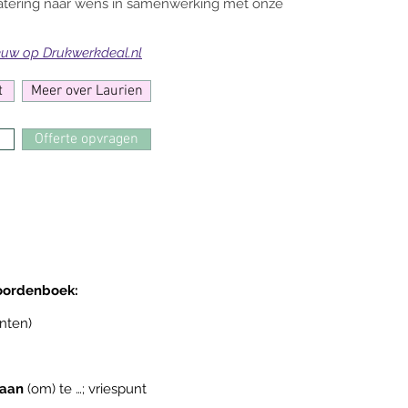
tering naar wens in samenwerking met onze
ieuw op Drukwerkdeal.nl
t
Meer over Laurien
Offerte opvragen
woordenboek:
nten)
taan
(om) te …; vriespunt