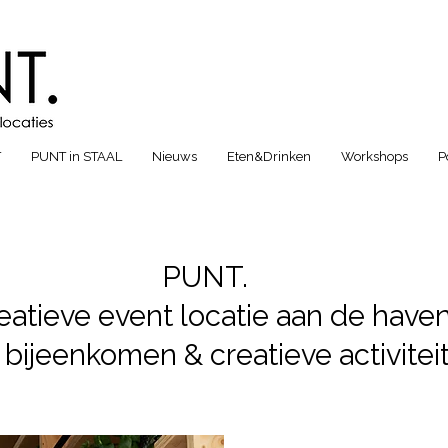
T
PUNT in STAAL
Nieuws
Eten&Drinken
Workshops
P
PUNT.
eatieve event locatie aan de have
 bijeenkomen & creatieve activitei