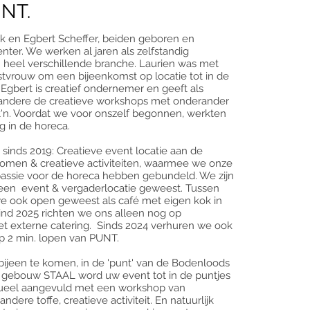
UNT.
ink en Egbert Scheffer, beiden geboren en
ter. We werken al jaren als zelfstandig
heel verschillende branche. Laurien was met
tvrouw om een bijeenkomst op locatie tot in de
 Egbert is creatief ondernemer en geeft als
andere de creatieve workshops met onderander
t'n. Voordat we voor onszelf begonnen, werkten
g in de horeca.
sinds 2019: Creatieve event locatie aan de
omen & creatieve activiteiten, waarmee we onze
assie voor de horeca hebben gebundeld. We zijn
k een event & vergaderlocatie geweest. Tussen
we ook open geweest als café met eigen kok in
ind 2025 richten we ons alleen nog op
met
externe
catering. Sinds 2024 verhuren we ook
op 2 min. lopen van PUNT.
 bijeen te komen, in de 'punt' van de Bodenloods
e gebouw STAAL word uw event tot in de puntjes
ueel aangevuld met een workshop van
dere toffe, creatieve activiteit. En natuurlijk