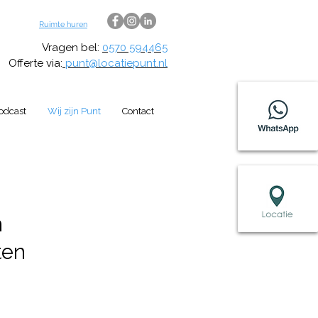
Ruimte huren
Vragen bel:
0570 594465
Offerte via:
punt@locatiepunt.nl
odcast
Wij zijn Punt
Contact
n
ten