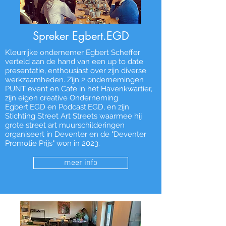
Spreker Egbert.EGD
Kleurrijke ondernemer Egbert Scheffer
verteld aan de hand van een up to date
presentatie, enthousiast over zijn diverse
werkzaamheden. Zijn 2 ondernemingen
PUNT event en Cafe in het Havenkwartier,
zijn eigen creative Onderneming
Egbert.EGD en Podcast.EGD, en zijn
Stichting Street Art Streets waarmee hij
grote street art muurschilderingen
organiseert in Deventer en de "Deventer
Promotie Prijs" won in 2023.
meer info