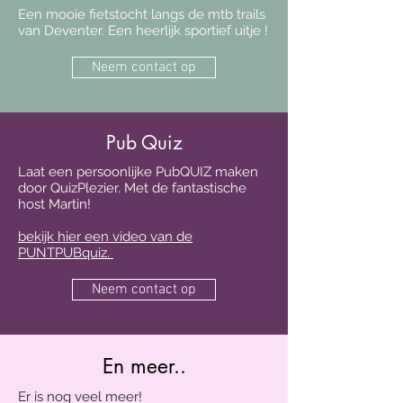
Een mooie fietstocht langs de mtb trails
van Deventer. Een heerlijk sportief uitje !
Neem contact op
Pub Quiz
Laat een persoonlijke PubQUIZ maken
door QuizPlezier. Met de fantastische
host Martin!
bekijk hier een video van de
PUNTPUBquiz.
Neem contact op
En meer..
Er is nog veel meer!