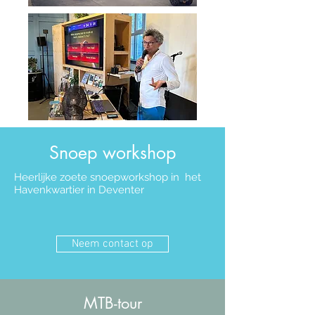
Snoep workshop
Heerlijke zoete snoepworkshop in het
Havenkwartier in Deventer
Neem contact op
MTB-tour