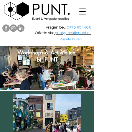
Vragen bel:
0570 594465
Offerte via:
punt@locatiepunt.nl
Ruimte huren
Workshops & Activiteiten
bij PUNT