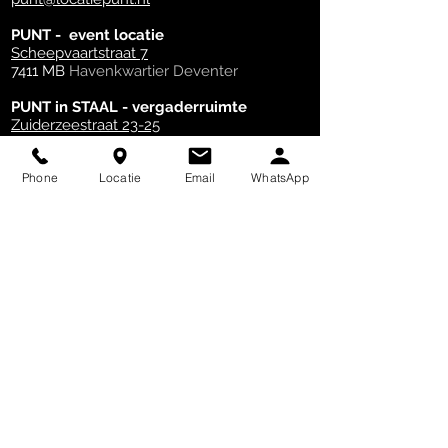
PUNT - event locatie
Scheepvaartstraat 7
7411 MB
Havenkwartier Deventer
PUNT in STAAL - vergaderruimte
Zuiderzeestraat 23-25
7411 MC
Havenkwartier Deventer
Phone
Locatie
Email
WhatsApp
Veel gestelde vragen
Let op: we zijn gestopt met onze café
functie, en richten we ons alleen op zakelijke
verhuur van ruimte met externe catering.
boek een ruimte