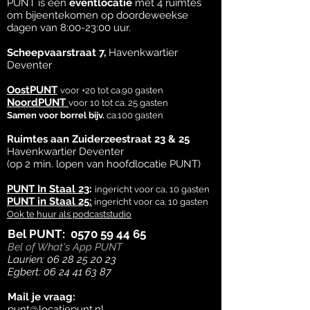
PUNT is een
eventlocatie
met 4 ruimtes
Wij zijn Punt
om bijeentekomen op doordeweekse
dagen van 8:00-23:00 uur. ​
-
Privacybeleid
Scheepvaarstraat 7,
Havenkwartier
Deventer
Contact
OostPUNT
voor +20 tot ca.90 gasten
NoordPUNT
voor 10 tot ca. 25 gasten
Samen voor borrel bijv.
ca.100 gasten
Ruimtes aan Zuiderzeestraat 23 & 25
Havenkwartier Deventer
(op 2 min. lopen van hoofdlocatie PUNT)
PUNT In Staal 23
:
ingericht voor ca, 10 gasten
PUNT in Staal 25:
ingericht voor ca. 10 gasten
Ook te huur als podcaststudio
Bel PUNT:
0570 59 44 65
Bel of What's App PUNT
Laurien:
06 28 25 20 23
Egbert:
06 24 41 63 87
Mail je vraag:
punt@locatiepunt.nl