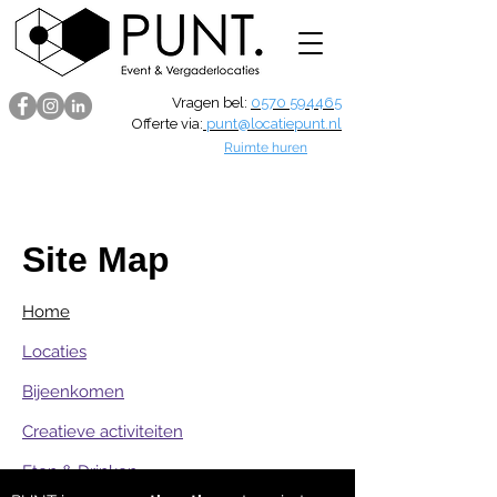
Vragen bel:
0570 594465
Offerte via:
punt@locatiepunt.nl
Ruimte huren
Site Map
Home
Locaties
Bijeenkomen
Creatieve activiteiten
Eten & Drinken