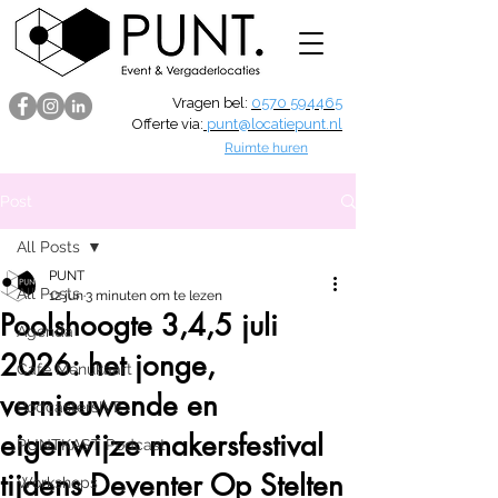
Vragen bel:
0570 594465
Offerte via:
punt@locatiepunt.nl
Ruimte huren
Post
All Posts
PUNT
All Posts
12 jun
3 minuten om te lezen
Poolshoogte 3,4,5 juli
Agenda
2026: het jonge,
Café Menukaart
vernieuwende en
PodcastersIVE
eigenwijze makersfestival
PUNTKAST Podcast
tijdens Deventer Op Stelten
Workshops