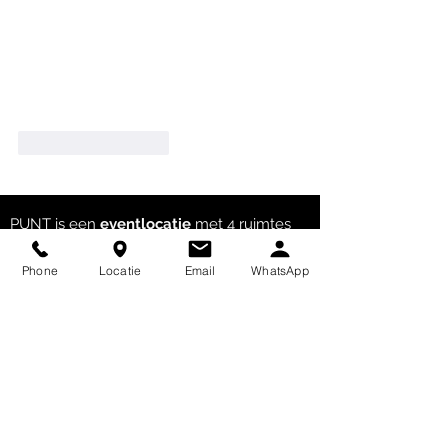
Like
Reageren
PUNT is een
eventlocatie
met 4 ruimtes
om bijeentekomen op doordeweekse
dagen van 8:00-23:00 uur. ​
Phone
Locatie
Email
WhatsApp
Scheepvaarstraat 7,
Havenkwartier
Deventer
OostPUNT
voor +20 tot ca.90 gasten
NoordPUNT
voor 10 tot ca. 25 gasten
Samen voor borrel bijv.
ca.100 gasten
Ruimtes aan Zuiderzeestraat 23 & 25
Havenkwartier Deventer