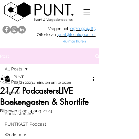
Vragen bel:
0570 594465
Offerte via:
punt@locatiepunt.nl
Ruimte huren
Post
All Posts
PUNT
All Posts
26 jun 2023
1 minuten om te lezen
21/7 PodcastersLIVE
Agenda
Boekengasten & Shortlife
Café Menukaart
Bijgewerkt op:
4 aug 2023
PodcastersIVE
PUNTKAST Podcast
Workshops