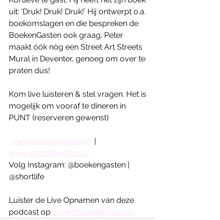
uit: ‘Druk! Druk! Druk!’ Hij ontwerpt o.a. 
boekomslagen en die bespreken de 
BoekenGasten ook graag. Peter 
maakt óók nòg een Street Art Streets 
Mural in Deventer, genoeg om over te 
praten dus!
Kom live luisteren & stel vragen. Het is 
mogelijk om vooraf te dineren in 
PUNT (reserveren gewenst)       
www.boekengasten.nl
  | 
www.shortlife.nl/boek
Volg Instagram: @boekengasten | 
@shortlife
Luister de Live Opnamen van deze 
podcast op 
www.boekengasten.nl