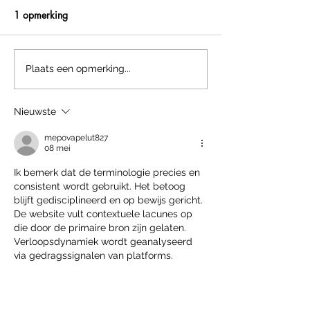
1 opmerking
NIEUW: PUNT in STAAL.
We stoppen met 
Plaats een opmerking...
functie
Nieuwste
mepovapelut827
08 mei
Ik bemerk dat de terminologie precies en 
consistent wordt gebruikt. Het betoog 
blijft gedisciplineerd en op bewijs gericht. 
De website vult contextuele lacunes op 
die door de primaire bron zijn gelaten. 
Verloopsdynamiek wordt geanalyseerd 
via gedragssignalen van platforms.