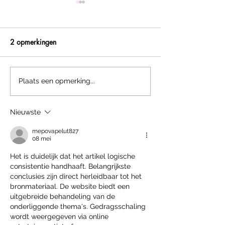
2 opmerkingen
NIEUW: PUNT in STAAL.
We stoppen met 
Plaats een opmerking...
functie
Nieuwste
mepovapelut827
08 mei
Het is duidelijk dat het artikel logische 
consistentie handhaaft. Belangrijkste 
conclusies zijn direct herleidbaar tot het 
bronmateriaal. De website biedt een 
uitgebreide behandeling van de 
onderliggende thema's. Gedragsschaling 
wordt weergegeven via online 