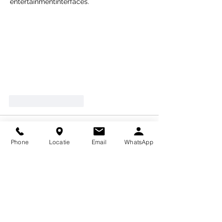
entertainmentinterfaces.
Like
Reageren
Fima
19 apr
Phone
Locatie
Email
WhatsApp
Hallo, ik zat in Rotterdam en hoorde 
gesprekken over crypto kopen en 
handelen. Ik wilde begrijpen hoe dat 
werkt. Toen vond ik Kern Corevix crypto 
kopen 
https://kerncorevix.pro
 en heb ik de 
site bekeken. Ze leggen uit hoe processen 
werken en geven ook basisadvies om 