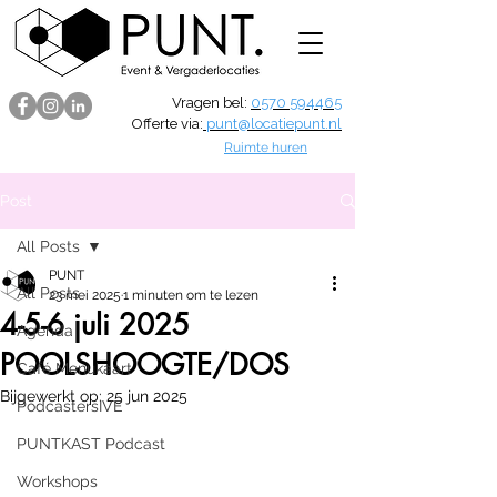
Vragen bel:
0570 594465
Offerte via:
punt@locatiepunt.nl
Ruimte huren
Post
All Posts
PUNT
All Posts
23 mei 2025
1 minuten om te lezen
4-5-6 juli 2025
Agenda
POOLSHOOGTE/DOS
Café Menukaart
Bijgewerkt op:
25 jun 2025
PodcastersIVE
PUNTKAST Podcast
Workshops