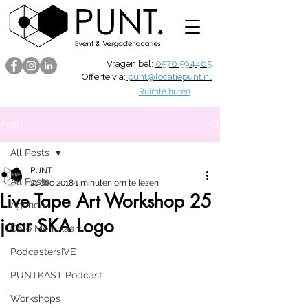
Vragen bel:
0570 594465
Offerte via:
punt@locatiepunt.nl
Ruimte huren
Post
All Posts
PUNT
All Posts
21 dec 2018
1 minuten om te lezen
Live Tape Art Workshop 25
Agenda
jaar SKA Logo
Café Menukaart
PodcastersIVE
PUNTKAST Podcast
Workshops