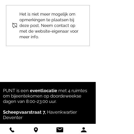
NIEUW: PUNT in STAAL.
We stoppen met 
Het is niet meer mogelijk om
opmerkingen te plaatsen bij
functie
deze post. Neem contact op
met de website-eigenaar voor
meer info.
PUNT is een
eventlocatie
met 4 ruimtes
om bijeentekomen op doordeweekse
dagen van 8:00-23:00 uur. ​
Scheepvaarstraat 7,
Havenkwartier
Deventer
OostPUNT
voor +20 tot ca.90 gasten
NoordPUNT
voor 10 tot ca. 25 gasten